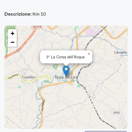
Descrizione:
Km 10
+
−
×
3° La Corsa dell”Acqua