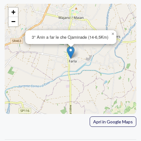
+
−
×
3° Anin a far le che Cjaminade (14-6,5Km)
Apri in Google Maps