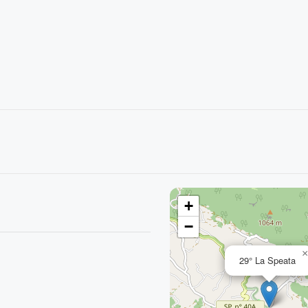
+
−
29° La Speata