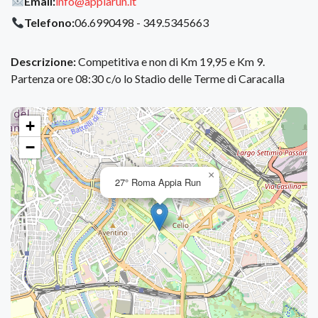
Email:
info@appiarun.it
Telefono:
06.6990498 - 349.5345663
Descrizione:
Competitiva e non di Km 19,95 e Km 9.
Partenza ore 08:30 c/o lo Stadio delle Terme di Caracalla
+
−
×
27° Roma Appia Run