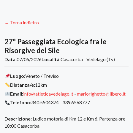
← Torna indietro
27° Passeggiata Ecologica fra le
Risorgive del Sile
Data:
07/06/2026
Località:
Casacorba - Vedelago (Tv)
Luogo:
Veneto / Treviso
Distanza/e:
12km
Email:
info@atleticavedelago.it
-
mariorighetto@libero.it
Telefono:
340.5504374 - 339.6568777
Descrizione:
Ludico motoria di Km 12 e Km 6. Partenza ore
18:00 Casacorba