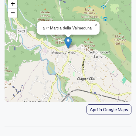
+
−
×
27° Marcia della Valmeduna
Apri in Google Maps