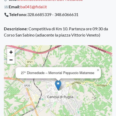
Email:
ba041@fidal.it
Telefono:
328.6685339 - 348.6066631
Descrizione:
Competitiva di Km 10. Partenza ore 09:30 da
Corso San Sabino (adiacente la piazza Vittorio Veneto)
+
−
×
27° Diomediade – Memorial Peppuccio Matarrese