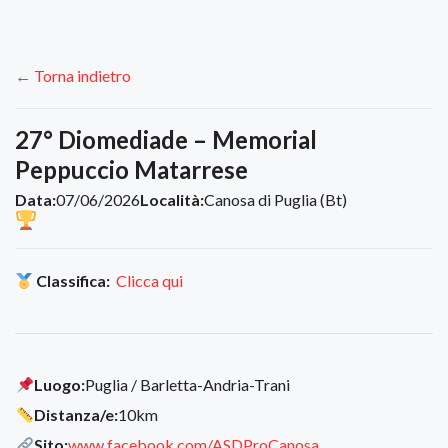
← Torna indietro
27° Diomediade – Memorial
Peppuccio Matarrese
Data:
07/06/2026
Località:
Canosa di Puglia (Bt)
Classifica:
Clicca qui
Luogo:
Puglia / Barletta-Andria-Trani
Distanza/e:
10km
Sito:
www.facebook.com/ASDProCanosa