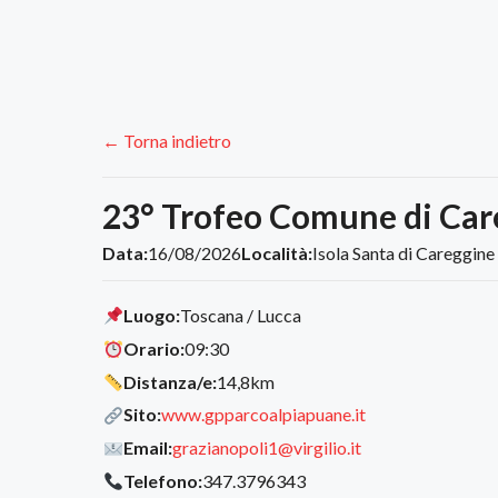
← Torna indietro
23° Trofeo Comune di Car
Data:
16/08/2026
Località:
Isola Santa di Careggine 
Luogo:
Toscana / Lucca
Orario:
09:30
Distanza/e:
14,8km
Sito:
www.gpparcoalpiapuane.it
Email:
grazianopoli1@virgilio.it
Telefono:
347.3796343