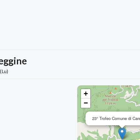
eggine
(Lu)
+
−
23° Trofeo Comune di Car