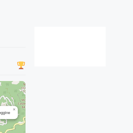
×
eggine