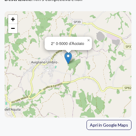
+
−
×
2° 0-5000 d’Acciaio
Apri in Google Maps