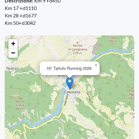
Descrizione:
Km 9 +d450
Km 17 +d1110
Km 28 +d1677
Km 50+d3042
+
−
×
19° Tartufo Running 2026