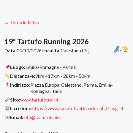
← Torna indietro
19° Tartufo Running 2026
Data:
04/10/2026
Località:
Calestano (Pr)
Luogo:
Emilia-Romagna / Parma
Distanza/e:
9km - 17km - 28km - 50km
Indirizzo:
Piazza Europa, Calestano, Parma, Emilia-
Romagna, Italia
Sito:
www.tartufotrail.it
Iscrizione:
https://www.tartufotrail.it/index.php?lang=it
Email:
info@tartufotrail.it