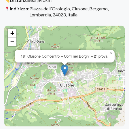
Distanza/e:
5,640km
Indirizzo:
Piazza dell'Orologio, Clusone, Bergamo,
Lombardia, 24023, Italia
+
−
×
18° Clusone Corricentro – Corri nei Borghi – 2° prova