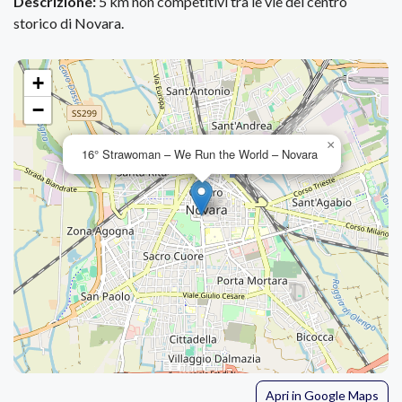
Descrizione:
5 km non competitivi tra le vie del centro
storico di Novara.
+
−
×
16° Strawoman – We Run the World – Novara
Apri in Google Maps