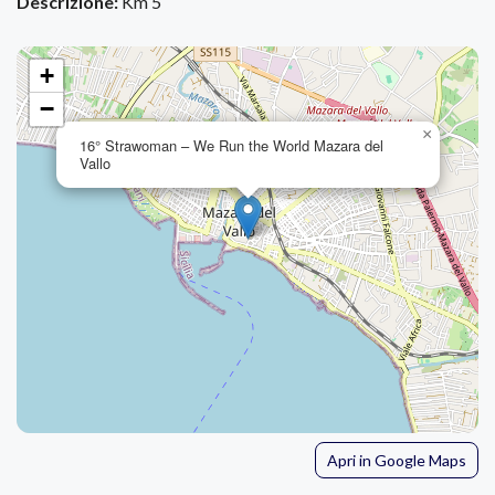
Descrizione:
Km 5
+
−
×
16° Strawoman – We Run the World Mazara del
Vallo
Apri in Google Maps