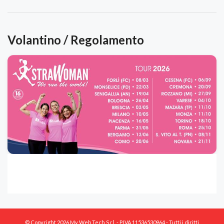
Volantino / Regolamento
© Copyright 2026 My Web Tech S.r.l. - P.IVA 11536530964 - Tutti i diritti