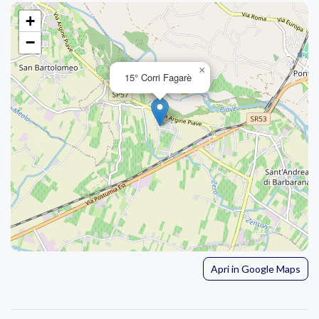
+
−
×
15° Corri Fagarè
Apri in Google Maps