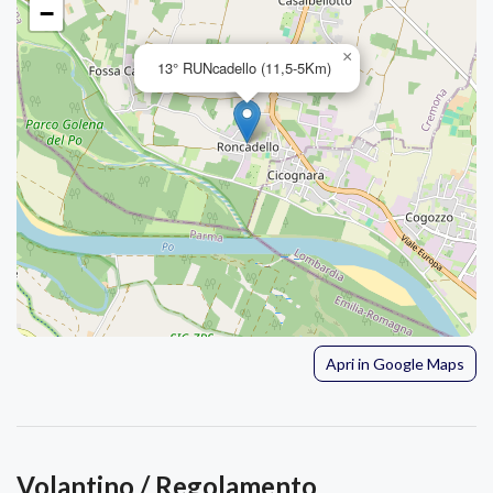
−
×
13° RUNcadello (11,5-5Km)
Apri in Google Maps
Volantino / Regolamento