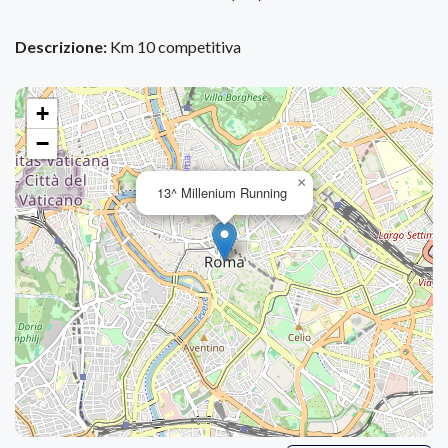
Descrizione:
Km 10 competitiva
+
−
×
13^ Millenium Running