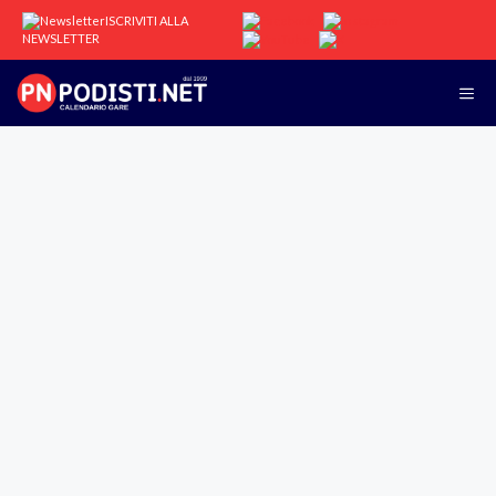
Vai
ISCRIVITI ALLA
al
NEWSLETTER
contenuto
Me