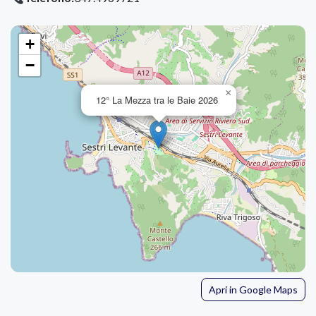
+
−
×
12° La Mezza tra le Baie 2026
Apri in Google Maps