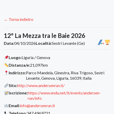
← Torna indietro
12° La Mezza tra le Baie 2026
Data:
04/10/2026
Località:
Sestri Levante (Ge)
Luogo:
Liguria / Genova
Distanza/e:
21,097km
Indirizzo:
Parco Mandela, Ginestra, Riva Trigoso, Sestri
Levante, Genova, Liguria, 16039, Italia
Sito:
http://www.andersenrun.it/
Iscrizione:
https://www.endu.net/it/events/andersen-
run/info
Email:
info@andersenrun.it
Telefono:
347.4969721