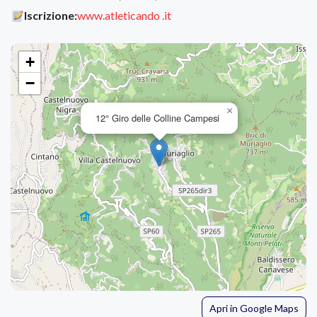
Iscrizione:
www.atleticando .it
+
−
×
12° Giro delle Colline Campesi
Apri in Google Maps