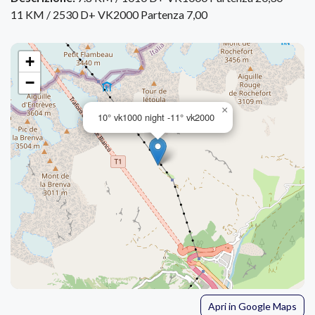
11 KM / 2530 D+ VK2000 Partenza 7,00
+
−
×
10° vk1000 night -11° vk2000
Apri in Google Maps