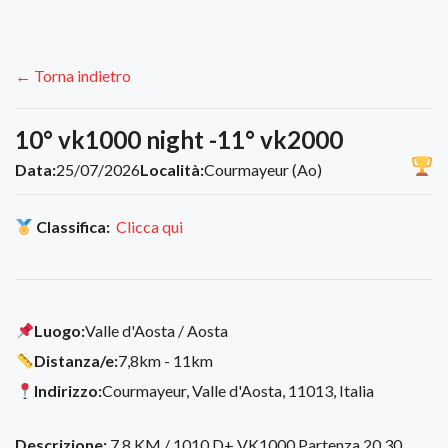
← Torna indietro
10° vk1000 night -11° vk2000
Data:
25/07/2026
Località:
Courmayeur (Ao)
Classifica:
Clicca qui
Luogo:
Valle d'Aosta / Aosta
Distanza/e:
7,8km - 11km
Indirizzo:
Courmayeur, Valle d'Aosta, 11013, Italia
Descrizione:
7.8 KM / 1010 D+ VK1000 Partenza 20,30