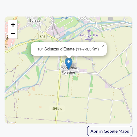
+
−
×
10° Solstizio d’Estate (11-7-3,5Km)
Apri in Google Maps