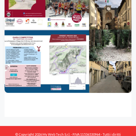
© Copyright 2026 My Web Tech S.r.l. - P.IVA 11536530964 - Tutti i diritti