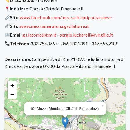
Distanza/e:
21,0975km
Indirizzo:
Piazza Vittorio Emanuele II
Sito:
www.facebook.com/mezzachiantipontassieve
Sito:
www.mezzamaratona.gsdlatorre.it
Email:
gs.latorre@tim.it
-
sergio.lucherelli@virgilio.it
Telefono:
333.7543767 - 366.1821391 - 347.5559188
Descrizione:
Competitiva di Km 21,0975 e ludico motoria di
Km 5. Partenza ore 09:00 da Piazza Vittorio Emanuele II
+
−
×
10° Mezza Maratona Città di Pontassieve