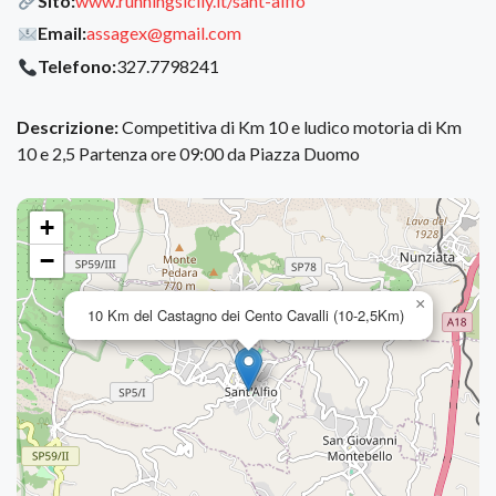
Sito:
www.runningsicily.it/sant-alfio
Email:
assagex@gmail.com
Telefono:
327.7798241
Descrizione:
Competitiva di Km 10 e ludico motoria di Km
10 e 2,5 Partenza ore 09:00 da Piazza Duomo
+
−
×
10 Km del Castagno dei Cento Cavalli (10-2,5Km)