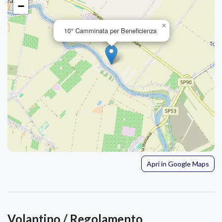
−
×
10° Camminata per Beneficienza
Apri in Google Maps
Volantino / Regolamento