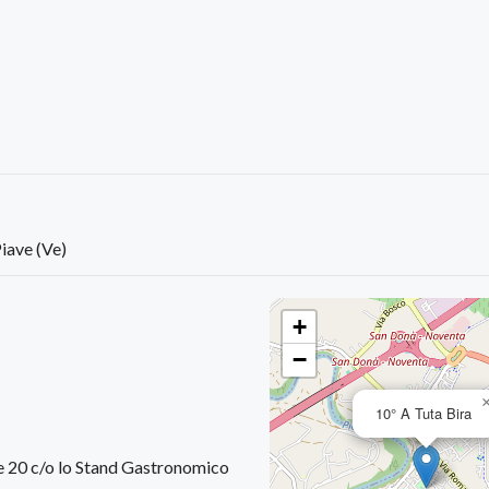
iave (Ve)
+
−
10° A Tuta Bira
e 20 c/o lo Stand Gastronomico